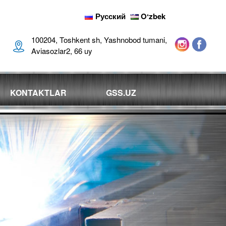
Русский
Oʻzbek
100204, Toshkent sh, Yashnobod tumani,
Aviasozlar2, 66 uy
KONTAKTLAR
GSS.UZ