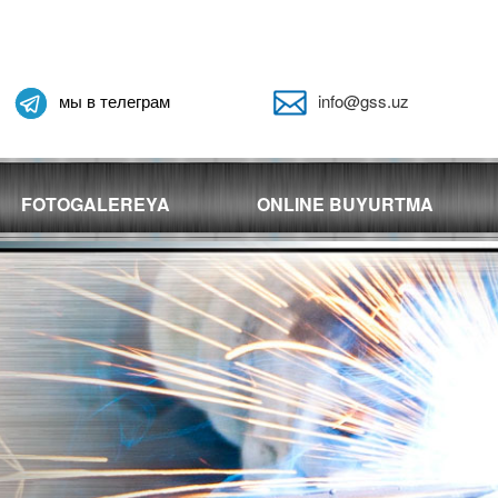
мы в телеграм
info@gss.uz
FOTOGALEREYA
ONLINE BUYURTMA