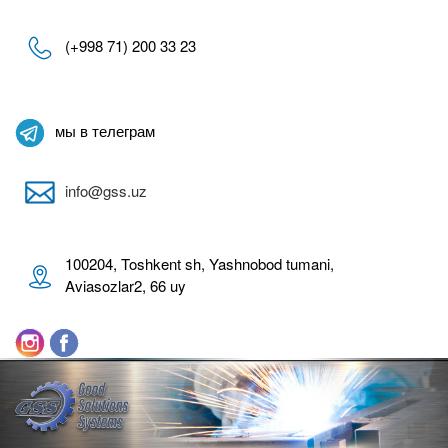
(+998 71) 200 33 23
мы в телеграм
info@gss.uz
100204, Toshkent sh, Yashnobod tumani,
Aviasozlar2, 66 uy